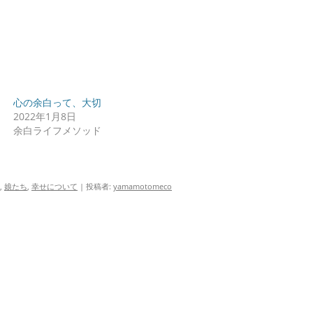
心の余白って、大切
2022年1月8日
余白ライフメソッド
,
娘たち
,
幸せについて
|
投稿者:
yamamotomeco