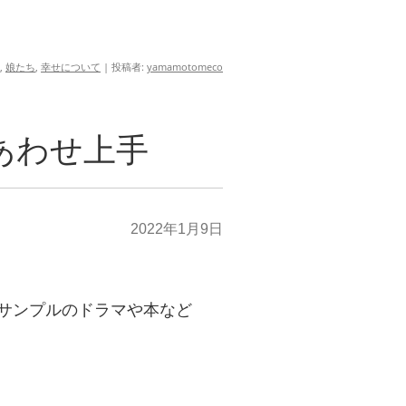
,
娘たち
,
幸せについて
|
投稿者:
yamamotomeco
あわせ上手
2022年1月9日
サンプルのドラマや本など